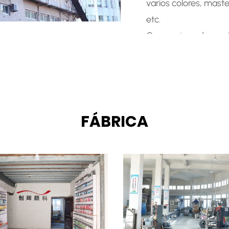
varios colores, mast
etc.
Con equipos de prod
gran capacidad de 
el masterbatch según
relaciones de coope
clientes, atendiendo
FÁBRICA
cosméticos, artículo
empresas de élite nac
y otras industrias. G
apreciado por los cli
A lo largo de los añ
desarrollándose, sie
certificaciones. Sig