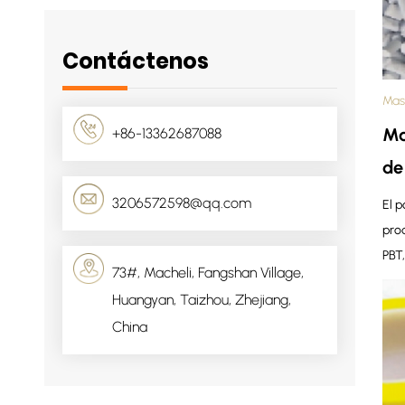
Contáctenos
Mas
Ma
+86-13362687088
de
3206572598@qq.com
El p
prod
PBT,
73#, Macheli, Fangshan Village,
Huangyan, Taizhou, Zhejiang,
China