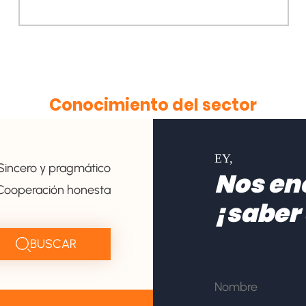
de productos ya no está ...
Conocimiento del sector
EY,
Sincero y pragmático
Nos en
Cooperación honesta
¡saber