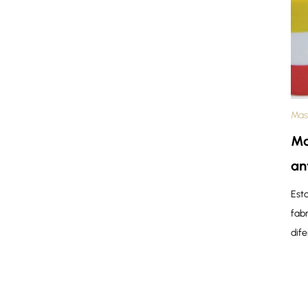
Mas
Ma
an
Esta
fab
dife