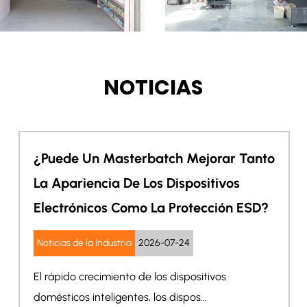
servicio al cliente"
extranjeros para que
se unan sincerament
NOTICIAS
¿Por Qué Las Marcas De Consumo
Premium Eligen Masterbatch
Funcional En Lugar De Aditivos De
Color Tradicionales?
Noticias de la Industria
2026-07-17
En toda la industria del plástico, la diferenciación