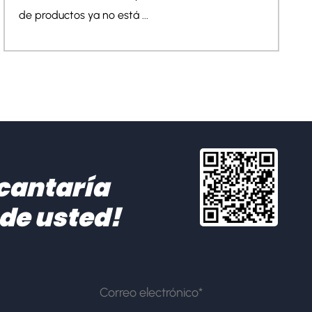
plástico continúa avanzando hacia apl...
cantaría
 de usted!