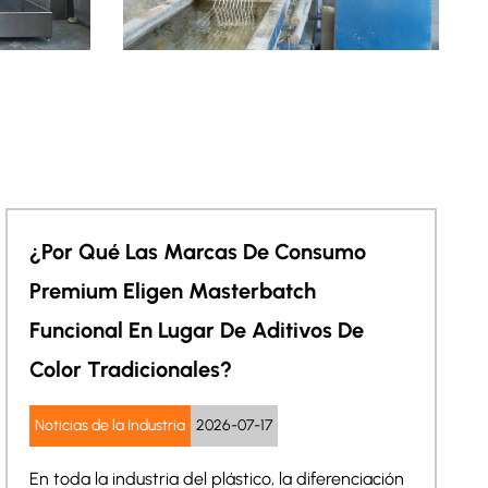
, Yancheng da la bienvenida a amigos nacionales y
 visiten nuestra empresa en busca de orientación y
e para crear un mañana.
¿Puede El Masterbatch Funcional
Resolver Los Desafíos Tanto De
Apariencia Como Estáticos En La
Fabricación Moderna De Plástico?
Noticias de la Industria
2026-07-10
A medida que el procesamiento global de